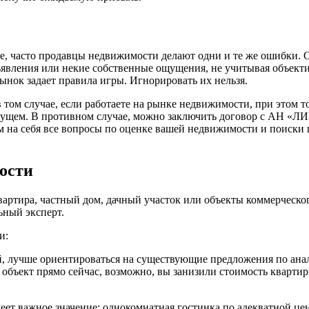
ие, часто продавцы недвижимости делают одни и те же ошибки.
бъявления или некие собственные ощущения, не учитывая объек
ынок задает правила игры. Игнорировать их нельзя.
 том случае, если работаете на рынке недвижимости, при этом т
удущем. В противном случае, можно заключить договор с АН «Л
м на себя все вопросы по оценке вашей недвижимости и поиски 
ости
ртира, частный дом, дачный участок или объекты коммерческого
ьный эксперт.
и:
лей, лучше ориентироваться на существующие предложения по ан
бъект прямо сейчас, возможно, вы занизили стоимость квартиры,
еет важное значение: однокомнатная гостинка по адекватной цен